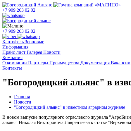
+7 909 263 02 02
+7 909 263 02 02
Картофель
Зерновые
Информация
Прайс-лист
Галерея
Новости
Компания
О компании
Партнеры
Преимущества
Документация
Вакансии
Контакты
"Богородицкий альянс" в изв
Главная
Новости
"Богородицкий альянс" в известном аграрном журнале
В новом выпуске популярного отраслевого журнала "АгроБизн
альянс" Николая Викторовича Лаврентьева к статье "Верхевол