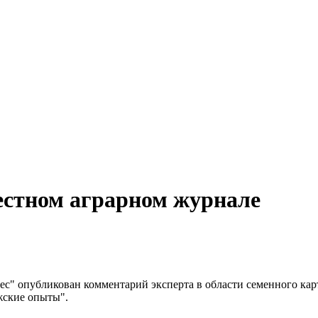
естном аграрном журнале
ес" опубликован комментарий эксперта в области семенного ка
жские опыты".