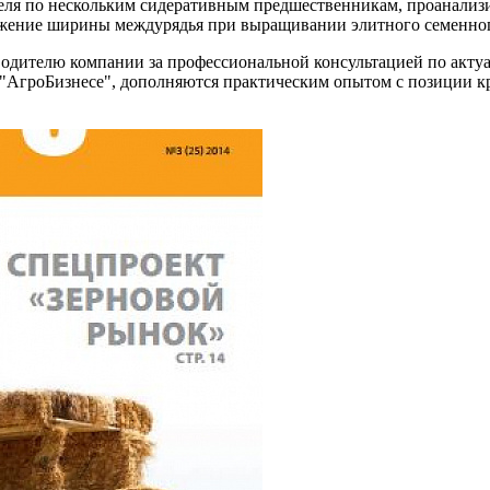
ля по нескольким сидеративным предшественникам, проанализи
ужение ширины междурядья при выращивании элитного семенного
водителю компании за профессиональной консультацией по акту
в "АгроБизнесе", дополняются практическим опытом с позиции 