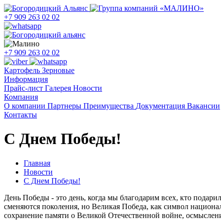
+7 909 263 02 02
+7 909 263 02 02
Картофель
Зерновые
Информация
Прайс-лист
Галерея
Новости
Компания
О компании
Партнеры
Преимущества
Документация
Вакансии
Контакты
С Днем Победы!
Главная
Новости
С Днем Победы!
День Победы - это день, когда мы благодарим всех, кто подари
сменяются поколения, но Великая Победа, как символ национал
сохранение памяти о Великой Отечественной войне, осмыслен