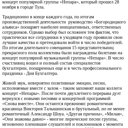
концерт популярной группы «Непара», который прошел 28
ноября в городе Тула.
Традиционно в конце каждого года, по итогам
производственной деятельности руководство «Богородицкого
альянса» поощряет наиболее инициативных, ответственных
сотрудников. Однако выбор был осложнен тем фактом, что
практически все сотрудники в уходящем году проявили свои
лучшие качества и претендовали войти в число победителей.
По итогам длительного совещания 15 представительниц
прекрасного пола коллектива были награждены билетами на
концерт популярной музыкальной группы «Непара». В число
счастливиц вошел и полный состав специалистов
бухгалтерии, поощренных еще и в честь профессионального
праздника - Дня Бухгалтера.
Живой звук, невероятно позитивные эмоции, песни,
исполняемые вместе с залом – таким запомнят наши коллеги
концерт «Непары». После почти двухлетнего перерыва дуэт
вернулся с новыми песнями и концертной программой
«Снова вместе». Они остаются прежними: романтичная
красавица Виктория Талышинская и брутальный, но не менее
романтичный Александр Шоуа. «Другая причина», «Милая»,
«Они знакомы давно» - многие лирические песни группы,
мгновенно пленившие слушателей и поклонников с момента