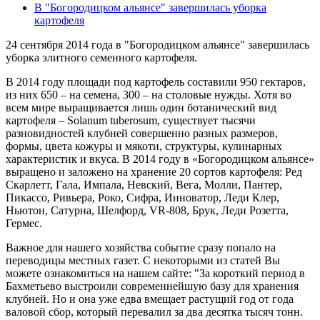
В "Богородицком альянсе" завершилась уборка
картофеля
24 сентября 2014 года в "Богородицком альянсе" завершилась
уборка элитного семенного картофеля.
В 2014 году площади под картофель составили 950 гектаров,
из них 650 – на семена, 300 – на столовые нужды. Хотя во
всем мире выращивается лишь один ботанический вид
картофеля – Solanum tuberosum, существует тысячи
разновидностей клубней совершенно разных размеров,
формы, цвета кожуры и мякоти, структуры, кулинарных
характеристик и вкуса. В 2014 году в «Богородицком альянсе»
выращено и заложено на хранение 20 сортов картофеля: Ред
Скарлетт, Гала, Импала, Невский, Вега, Молли, Пантер,
Пикассо, Ривьера, Роко, Сифра, Инноватор, Леди Клер,
Ньютон, Сатурна, Шелфорд, VR-808, Брук, Леди Розетта,
Гермес.
Важное для нашего хозяйства событие сразу попало на
переводицы местных газет. С некоторыми из статей Вы
можете ознакомиться на нашем сайте: "За короткий период в
Бахметьево выстроили современнейшую базу для хранения
клубней. Но и она уже едва вмещает растущий год от года
валовой сбор, который перевалил за два десятка тысяч тонн.